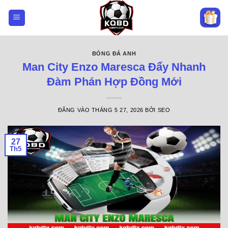
Bỏ
qua
nội
dung
BÓNG ĐÁ ANH
Man City Enzo Maresca Đẩy Nhanh
Đàm Phán Hợp Đồng Mới
ĐĂNG VÀO
THÁNG 5 27, 2026
BỞI
SEO
27
Th5