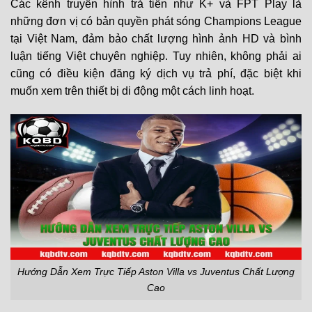
Các kênh truyền hình trả tiền như K+ và FPT Play là
những đơn vị có bản quyền phát sóng Champions League
tại Việt Nam, đảm bảo chất lượng hình ảnh HD và bình
luận tiếng Việt chuyên nghiệp. Tuy nhiên, không phải ai
cũng có điều kiện đăng ký dịch vụ trả phí, đặc biệt khi
muốn xem trên thiết bị di động một cách linh hoạt.
Hướng Dẫn Xem Trực Tiếp Aston Villa vs Juventus Chất Lượng
Cao