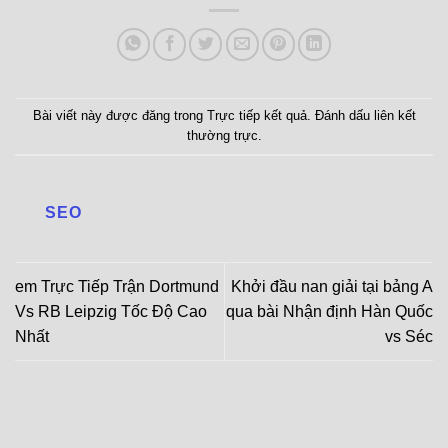
Bài viết này được đăng trong
Trực tiếp kết quả
. Đánh dấu
liên kết
thường trực
.
SEO
em Trực Tiếp Trận Dortmund
Khởi đầu nan giải tại bảng A
Vs RB Leipzig Tốc Độ Cao
qua bài Nhận định Hàn Quốc
Nhất
vs Séc