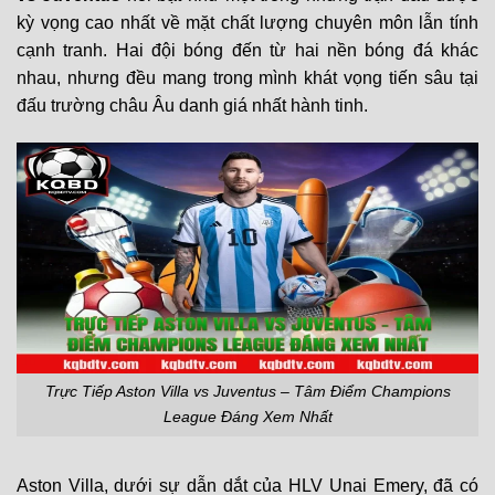
kỳ vọng cao nhất về mặt chất lượng chuyên môn lẫn tính
cạnh tranh. Hai đội bóng đến từ hai nền bóng đá khác
nhau, nhưng đều mang trong mình khát vọng tiến sâu tại
đấu trường châu Âu danh giá nhất hành tinh.
Trực Tiếp Aston Villa vs Juventus – Tâm Điểm Champions
League Đáng Xem Nhất
Aston Villa, dưới sự dẫn dắt của HLV Unai Emery, đã có