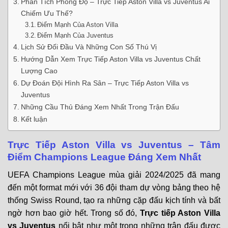
Phân Tích Phong Độ – Trực Tiếp Aston Villa vs Juventus Ai
Chiếm Ưu Thế?
Điểm Mạnh Của Aston Villa
Điểm Mạnh Của Juventus
Lịch Sử Đối Đầu Và Những Con Số Thú Vị
Hướng Dẫn Xem Trực Tiếp Aston Villa vs Juventus Chất
Lượng Cao
Dự Đoán Đội Hình Ra Sân – Trực Tiếp Aston Villa vs
Juventus
Những Cầu Thủ Đáng Xem Nhất Trong Trận Đấu
Kết luận
Trực Tiếp Aston Villa vs Juventus – Tâm
Điểm Champions League Đáng Xem Nhất
UEFA Champions League mùa giải 2024/2025 đã mang
đến một format mới với 36 đội tham dự vòng bảng theo hệ
thống Swiss Round, tạo ra những cặp đấu kịch tính và bất
ngờ hơn bao giờ hết. Trong số đó,
Trực tiếp Aston Villa
vs Juventus
nổi bật như một trong những trận đấu được