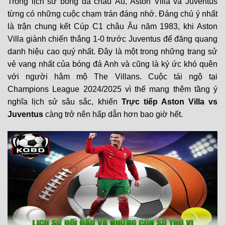
Trong lịch sử bóng đá châu Âu, Aston Villa và Juventus
từng có những cuộc chạm trán đáng nhớ. Đáng chú ý nhất
là trận chung kết Cúp C1 châu Âu năm 1983, khi Aston
Villa giành chiến thắng 1-0 trước Juventus để đăng quang
danh hiệu cao quý nhất. Đây là một trong những trang sử
vẻ vang nhất của bóng đá Anh và cũng là ký ức khó quên
với người hâm mộ The Villans. Cuộc tái ngộ tại
Champions League 2024/2025 vì thế mang thêm tầng ý
nghĩa lịch sử sâu sắc, khiến
Trực tiếp Aston Villa vs
Juventus
càng trở nên hấp dẫn hơn bao giờ hết.