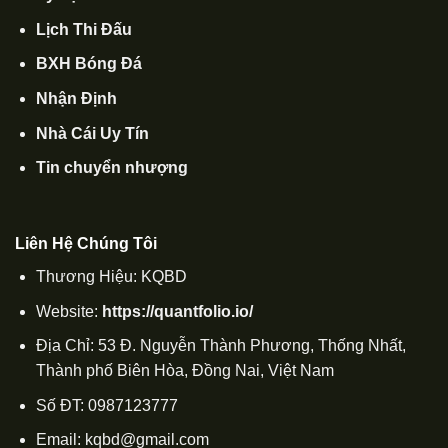
Lịch Thi Đấu
BXH Bóng Đá
Nhận Định
Nhà Cái Uy Tín
Tin chuyển nhượng
Liên Hệ Chúng Tôi
Thương Hiệu: KQBD
Website:
https://quantfolio.io/
Địa Chỉ: 53 Đ. Nguyễn Thành Phương, Thống Nhất,
Thành phố Biên Hòa, Đồng Nai, Việt Nam
Số ĐT: 0987123777
Email:
kqbd@gmail.com