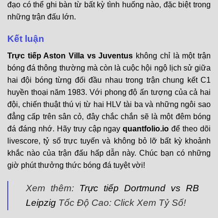
đạo có thể ghi bàn từ bất kỳ tình huống nào, đặc biệt trong
những trận đấu lớn.
Kết luận
Trực tiếp Aston Villa vs Juventus
không chỉ là một trận
bóng đá thông thường mà còn là cuộc hội ngộ lịch sử giữa
hai đội bóng từng đối đầu nhau trong trận chung kết C1
huyền thoại năm 1983. Với phong độ ấn tượng của cả hai
đội, chiến thuật thú vị từ hai HLV tài ba và những ngôi sao
đẳng cấp trên sân cỏ, đây chắc chắn sẽ là một đêm bóng
đá đáng nhớ. Hãy truy cập ngay
quantfolio.io
để theo dõi
livescore, tỷ số trực tuyến và không bỏ lỡ bất kỳ khoảnh
khắc nào của trận đấu hấp dẫn này. Chúc bạn có những
giờ phút thưởng thức bóng đá tuyệt vời!
Xem thêm:
Trực tiếp Dortmund vs RB
Leipzig
Tốc Độ Cao: Click Xem Tỷ Số!