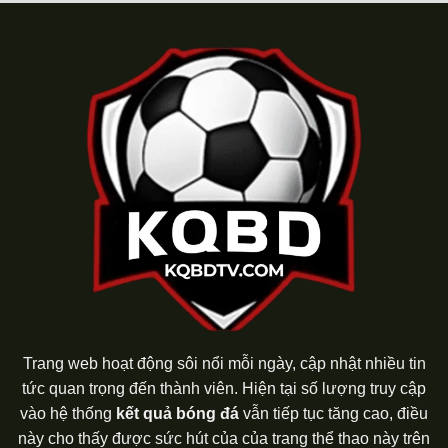
Trang web hoạt động sôi nổi mỗi ngày, cập nhật nhiều tin
tức quan trọng đến thành viên. Hiện tại số lượng truy cập
vào hệ thống
kết quả bóng đá
vẫn tiếp tục tăng cao, điều
này cho thấy được sức hút của của trang thể thao này trên