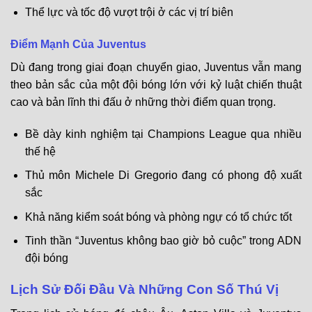
Thể lực và tốc độ vượt trội ở các vị trí biên
Điểm Mạnh Của Juventus
Dù đang trong giai đoạn chuyển giao, Juventus vẫn mang
theo bản sắc của một đội bóng lớn với kỷ luật chiến thuật
cao và bản lĩnh thi đấu ở những thời điểm quan trọng.
Bề dày kinh nghiệm tại Champions League qua nhiều
thế hệ
Thủ môn Michele Di Gregorio đang có phong độ xuất
sắc
Khả năng kiểm soát bóng và phòng ngự có tổ chức tốt
Tinh thần “Juventus không bao giờ bỏ cuộc” trong ADN
đội bóng
Lịch Sử Đối Đầu Và Những Con Số Thú Vị