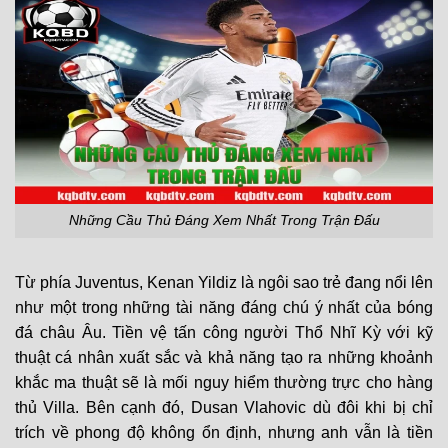
Những Cầu Thủ Đáng Xem Nhất Trong Trận Đấu
Từ phía Juventus, Kenan Yildiz là ngôi sao trẻ đang nổi lên
như một trong những tài năng đáng chú ý nhất của bóng
đá châu Âu. Tiền vệ tấn công người Thổ Nhĩ Kỳ với kỹ
thuật cá nhân xuất sắc và khả năng tạo ra những khoảnh
khắc ma thuật sẽ là mối nguy hiểm thường trực cho hàng
thủ Villa. Bên cạnh đó, Dusan Vlahovic dù đôi khi bị chỉ
trích về phong độ không ổn định, nhưng anh vẫn là tiền