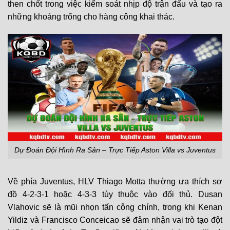
then chốt trong việc kiểm soát nhịp độ trận đấu và tạo ra
những khoảng trống cho hàng công khai thác.
Dự Đoán Đội Hình Ra Sân – Trực Tiếp Aston Villa vs Juventus
Về phía Juventus, HLV Thiago Motta thường ưa thích sơ
đồ 4-2-3-1 hoặc 4-3-3 tùy thuộc vào đối thủ. Dusan
Vlahovic sẽ là mũi nhọn tấn công chính, trong khi Kenan
Yildiz và Francisco Conceicao sẽ đảm nhận vai trò tạo đột