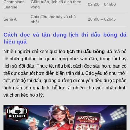
Champions
Giữa tuần, lịch cố định theo
02h00 – 04h00
League
vòng
Chia đều thứ bảy và chủ
Serie A
20h00 – 02h45
nhật
Cách đọc và tận dụng
lịch thi đấu bóng đá
hiệu quả
Nhiều người chỉ xem qua loa
lịch thi đấu bóng đá
mà bỏ
lỡ những thông tin quan trọng như sân đấu, trọng tài hay
lịch sử đối đầu. Thực tế, nếu biết cách đọc sâu hơn, bạn có
thể dự đoán tốt hơn diễn biến trận đấu. Các yếu tố như thời
tiết, mật độ thi đấu, quãng đường di chuyển đều được phản
ánh gián tiếp qua lịch, hỗ trợ rất nhiều cho việc nhận định
và chọn kèo hợp lý.