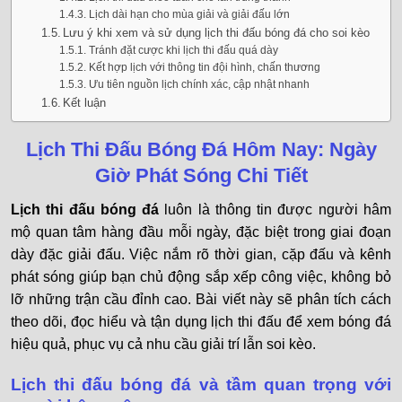
Lịch dài hạn cho mùa giải và giải đấu lớn
Lưu ý khi xem và sử dụng lịch thi đấu bóng đá cho soi kèo
Tránh đặt cược khi lịch thi đấu quá dày
Kết hợp lịch với thông tin đội hình, chấn thương
Ưu tiên nguồn lịch chính xác, cập nhật nhanh
Kết luận
Lịch Thi Đấu Bóng Đá Hôm Nay: Ngày
Giờ Phát Sóng Chi Tiết
Lịch thi đấu bóng đá
luôn là thông tin được người hâm
mộ quan tâm hàng đầu mỗi ngày, đặc biệt trong giai đoạn
dày đặc giải đấu. Việc nắm rõ thời gian, cặp đấu và kênh
phát sóng giúp bạn chủ động sắp xếp công việc, không bỏ
lỡ những trận cầu đỉnh cao. Bài viết này sẽ phân tích cách
theo dõi, đọc hiểu và tận dụng lịch thi đấu để xem bóng đá
hiệu quả, phục vụ cả nhu cầu giải trí lẫn soi kèo.
Lịch thi đấu bóng đá
và tầm quan trọng với