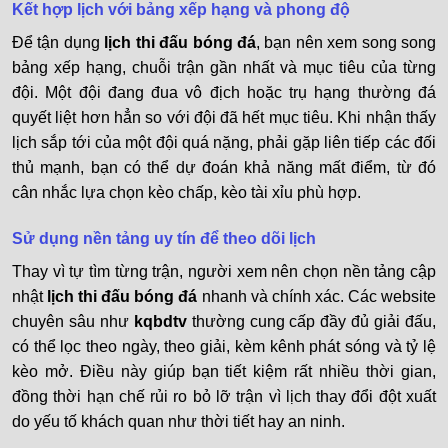
Kết hợp lịch với bảng xếp hạng và phong độ
Để tận dụng
lịch thi đấu bóng đá
, bạn nên xem song song
bảng xếp hạng, chuỗi trận gần nhất và mục tiêu của từng
đội. Một đội đang đua vô địch hoặc trụ hạng thường đá
quyết liệt hơn hẳn so với đội đã hết mục tiêu. Khi nhận thấy
lịch sắp tới của một đội quá nặng, phải gặp liên tiếp các đối
thủ mạnh, bạn có thể dự đoán khả năng mất điểm, từ đó
cân nhắc lựa chọn kèo chấp, kèo tài xỉu phù hợp.
Sử dụng nền tảng uy tín để theo dõi lịch
Thay vì tự tìm từng trận, người xem nên chọn nền tảng cập
nhật
lịch thi đấu bóng đá
nhanh và chính xác. Các website
chuyên sâu như
kqbdtv
thường cung cấp đầy đủ giải đấu,
có thể lọc theo ngày, theo giải, kèm kênh phát sóng và tỷ lệ
kèo mở. Điều này giúp bạn tiết kiệm rất nhiều thời gian,
đồng thời hạn chế rủi ro bỏ lỡ trận vì lịch thay đổi đột xuất
do yếu tố khách quan như thời tiết hay an ninh.