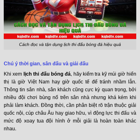
Cách đọc và tận dụng lịch thi đấu bóng đá hiệu quả
Chú ý thời gian, sân đấu và giải đấu
Khi xem
lịch thi đấu bóng đá
, hãy kiểm tra kỹ múi giờ hiển
thị là giờ Việt Nam hay giờ quốc tế để tránh nhầm lẫn.
Thông tin sân nhà, sân khách cũng cực kỳ quan trọng, bởi
nhiều đội chơi bùng nổ trên sân nhà nhưng khá kém khi
phải làm khách. Đồng thời, cần phân biệt rõ trận thuộc giải
quốc nội, cúp châu Âu hay giao hữu, vì động lực thi đấu và
mức độ xoay tua đội hình ở mỗi giải là hoàn toàn khác
nhau.