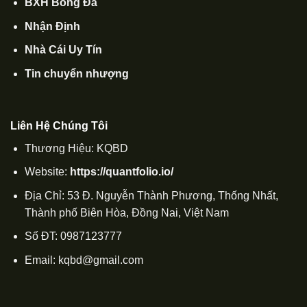
BXH Bóng Đá
Nhận Định
Nhà Cái Uy Tín
Tin chuyển nhượng
Liên Hệ Chúng Tôi
Thương Hiệu: KQBD
Website:
https://quantfolio.io/
Địa Chỉ: 53 Đ. Nguyễn Thành Phương, Thống Nhất,
Thành phố Biên Hòa, Đồng Nai, Việt Nam
Số ĐT: 0987123777
Email:
kqbd@gmail.com