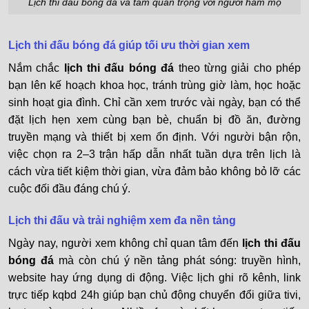
Lịch thi đấu bóng đá và tầm quan trọng với người hâm mộ
Lịch thi đấu bóng đá
giúp tối ưu thời gian xem
Nắm chắc
lịch thi đấu bóng đá
theo từng giải cho phép
bạn lên kế hoạch khoa học, tránh trùng giờ làm, học hoặc
sinh hoạt gia đình. Chỉ cần xem trước vài ngày, bạn có thể
đặt lịch hẹn xem cùng bạn bè, chuẩn bị đồ ăn, đường
truyền mạng và thiết bị xem ổn định. Với người bận rộn,
việc chọn ra 2–3 trận hấp dẫn nhất tuần dựa trên lịch là
cách vừa tiết kiệm thời gian, vừa đảm bảo không bỏ lỡ các
cuộc đối đầu đáng chú ý.
Lịch thi đấu và trải nghiệm xem đa nền tảng
Ngày nay, người xem không chỉ quan tâm đến
lịch thi đấu
bóng đá
mà còn chú ý nền tảng phát sóng: truyền hình,
website hay ứng dụng di động. Việc lịch ghi rõ kênh, link
trực tiếp kqbd 24h giúp bạn chủ động chuyển đổi giữa tivi,