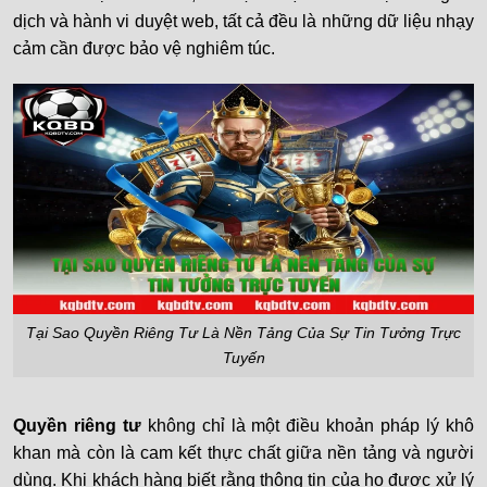
dịch và hành vi duyệt web, tất cả đều là những dữ liệu nhạy
cảm cần được bảo vệ nghiêm túc.
Tại Sao Quyền Riêng Tư Là Nền Tảng Của Sự Tin Tưởng Trực
Tuyến
Quyền riêng tư
không chỉ là một điều khoản pháp lý khô
khan mà còn là cam kết thực chất giữa nền tảng và người
dùng. Khi khách hàng biết rằng thông tin của họ được xử lý