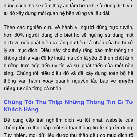
đúng cách, họ sẽ cảm thấy an tâm hơn khi sử dụng dịch vụ,
từ đó xây dựng mối quan hệ bền vững và lâu dài.
Theo các nghiên cứu về hành vi người dùng trực tuyến,
hơn 80% người dùng cho biết họ sẽ ngừng sử dụng một
dịch vụ nếu phát hiện ra rằng dữ liệu cá nhân của họ bị xử
lý sai mục đích. Điều này cho thấy rằng bảo mật thông tin
không chỉ là vấn đề kỹ thuật mà còn là yếu tố then chốt ảnh
hưởng trực tiếp đến uy tín và sự phát triển của một nền
tảng. Chúng tôi hiểu điều đó và đã xây dựng toàn bộ hệ
thống vận hành xoay quanh nguyên tắc bảo vệ
quyền
riêng tư
của từng cá nhân.
Chúng Tôi Thu Thập Những Thông Tin Gì Từ
Khách Hàng
Để cung cấp trải nghiệm dịch vụ tốt nhất, website của
chúng tôi có thu thập một số loại thông tin từ người dùng.
Tuy nhiên, mọi dữ liệu được thu thập đều có mục đích rõ