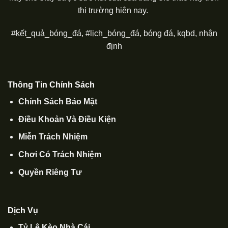
thị trường hiện nay.
#kết_quả_bóng_đá, #lịch_bóng_đá, bóng đá, kqbd, nhận
định
Thông Tin Chính Sách
Chính Sách Bảo Mật
Điều Khoản Và Điều Kiện
Miễn Trách Nhiệm
Chơi Có Trách Nhiệm
Quyền Riêng Tư
Dịch Vụ
Tỷ Lệ Kèo Nhà Cái