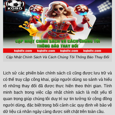
Cập Nhật Chính Sách Và Cách Chúng Tôi Thông Báo Thay Đổi
Lịch sử các phiên bản chính sách cũ cũng được lưu trữ và
có thể truy cập công khai, giúp người dùng so sánh và hiểu
rõ những thay đổi đã được thực hiện theo thời gian. Tính
minh bạch trong việc cập nhật chính sách là một yếu tố
quan trọng giúp chúng tôi duy trì sự tin tưởng từ cộng đồng
người dùng, đặc biệt trong bối cảnh các quy định về bảo vệ
dữ liệu cá nhân ngày càng được siết chặt trên toàn cầu.