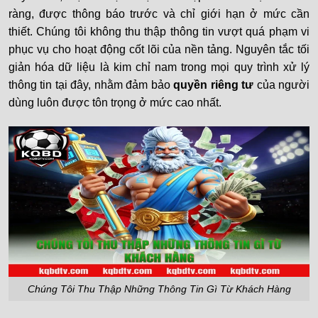
ràng, được thông báo trước và chỉ giới hạn ở mức cần
thiết. Chúng tôi không thu thập thông tin vượt quá phạm vi
phục vụ cho hoạt động cốt lõi của nền tảng. Nguyên tắc tối
giản hóa dữ liệu là kim chỉ nam trong mọi quy trình xử lý
thông tin tại đây, nhằm đảm bảo
quyền riêng tư
của người
dùng luôn được tôn trọng ở mức cao nhất.
Chúng Tôi Thu Thập Những Thông Tin Gì Từ Khách Hàng