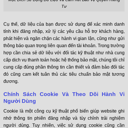
Tư
Cụ thể, dữ liệu của bạn được sử dụng để xác minh danh
tính khi đăng nhập, xử lý các yêu cầu hỗ trợ khách hàng,
phát hiện và ngăn chặn các hành vi gian lận, cũng như gửi
thông báo quan trọng liên quan đến tài khoản. Trong trường
hợp cần chia sẻ dữ liệu với đối tác kỹ thuật như nhà cung
cấp dịch vụ thanh toán hoặc hệ thống bảo mật, chúng tôi chỉ
cung cấp đúng phần thông tin cần thiết và đảm bảo đối tác
đó cũng cam kết tuân thủ các tiêu chuẩn bảo mật tương
đương.
Chính Sách Cookie Và Theo Dõi Hành Vi
Người Dùng
Cookie là một công cụ kỹ thuật phổ biến giúp website ghi
nhớ thông tin phiên đăng nhập và tùy chỉnh trải nghiệm
người dùng. Tuy nhiên, việc sử dụng cookie cũng cần