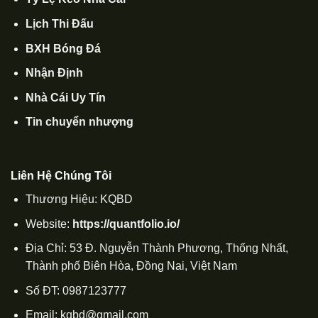
Lịch Thi Đấu
BXH Bóng Đá
Nhận Định
Nhà Cái Uy Tín
Tin chuyển nhượng
Liên Hệ Chúng Tôi
Thương Hiệu: KQBD
Website:
https://quantfolio.io/
Địa Chỉ: 53 Đ. Nguyễn Thành Phương, Thống Nhất,
Thành phố Biên Hòa, Đồng Nai, Việt Nam
Số ĐT: 0987123777
Email:
kqbd@gmail.com