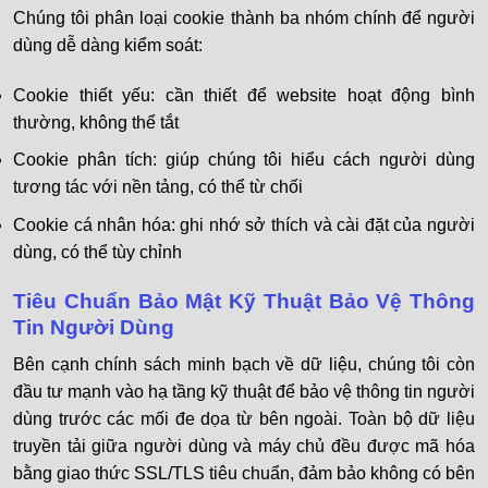
Chúng tôi phân loại cookie thành ba nhóm chính để người
dùng dễ dàng kiểm soát:
Cookie thiết yếu: cần thiết để website hoạt động bình
thường, không thể tắt
Cookie phân tích: giúp chúng tôi hiểu cách người dùng
tương tác với nền tảng, có thể từ chối
Cookie cá nhân hóa: ghi nhớ sở thích và cài đặt của người
dùng, có thể tùy chỉnh
Tiêu Chuẩn Bảo Mật Kỹ Thuật Bảo Vệ Thông
Tin Người Dùng
Bên cạnh chính sách minh bạch về dữ liệu, chúng tôi còn
đầu tư mạnh vào hạ tầng kỹ thuật để bảo vệ thông tin người
dùng trước các mối đe dọa từ bên ngoài. Toàn bộ dữ liệu
truyền tải giữa người dùng và máy chủ đều được mã hóa
bằng giao thức SSL/TLS tiêu chuẩn, đảm bảo không có bên