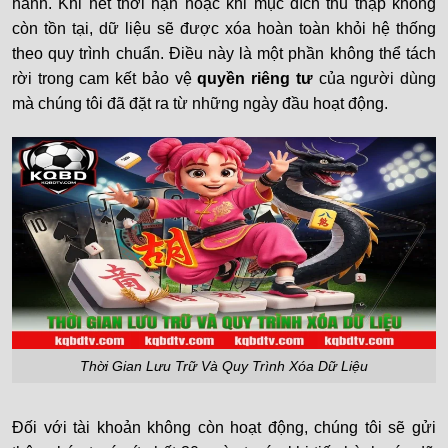
hành. Khi hết thời hạn hoặc khi mục đích thu thập không
còn tồn tại, dữ liệu sẽ được xóa hoàn toàn khỏi hệ thống
theo quy trình chuẩn. Điều này là một phần không thể tách
rời trong cam kết bảo vệ
quyền riêng tư
của người dùng
mà chúng tôi đã đặt ra từ những ngày đầu hoạt động.
Thời Gian Lưu Trữ Và Quy Trình Xóa Dữ Liệu
Đối với tài khoản không còn hoạt động, chúng tôi sẽ gửi