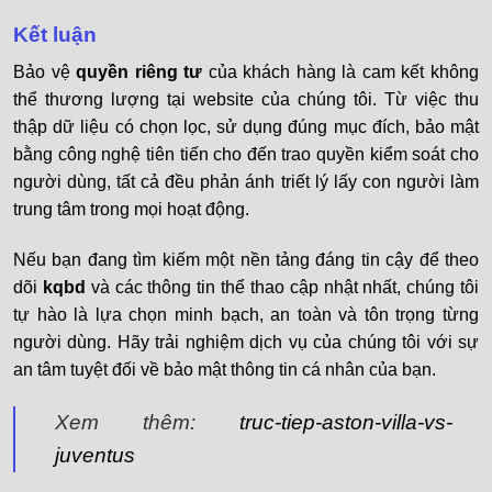
Kết luận
Bảo vệ
quyền riêng tư
của khách hàng là cam kết không
thể thương lượng tại website của chúng tôi. Từ việc thu
thập dữ liệu có chọn lọc, sử dụng đúng mục đích, bảo mật
bằng công nghệ tiên tiến cho đến trao quyền kiểm soát cho
người dùng, tất cả đều phản ánh triết lý lấy con người làm
trung tâm trong mọi hoạt động.
Nếu bạn đang tìm kiếm một nền tảng đáng tin cậy để theo
dõi
kqbd
và các thông tin thể thao cập nhật nhất, chúng tôi
tự hào là lựa chọn minh bạch, an toàn và tôn trọng từng
người dùng. Hãy trải nghiệm dịch vụ của chúng tôi với sự
an tâm tuyệt đối về bảo mật thông tin cá nhân của bạn.
Xem thêm:
truc-tiep-aston-villa-vs-
juventus