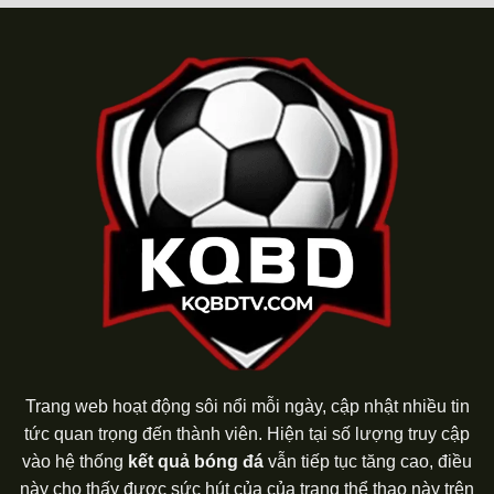
Trang web hoạt động sôi nổi mỗi ngày, cập nhật nhiều tin
tức quan trọng đến thành viên. Hiện tại số lượng truy cập
vào hệ thống
kết quả bóng đá
vẫn tiếp tục tăng cao, điều
này cho thấy được sức hút của của trang thể thao này trên